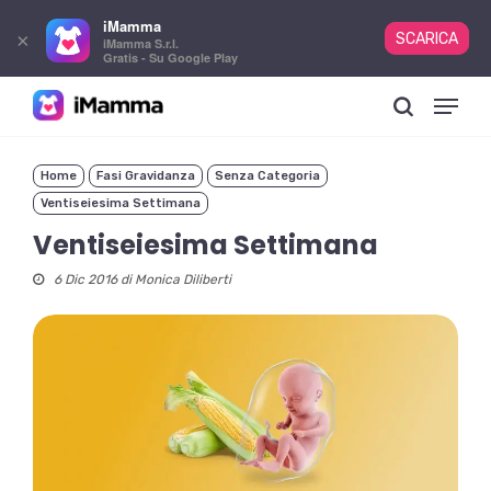
iMamma
×
SCARICA
iMamma S.r.l.
Gratis - Su Google Play
Skip
Menu
to
search
main
content
Home
Fasi Gravidanza
Senza Categoria
Ventiseiesima Settimana
Ventiseiesima Settimana
6 Dic 2016 di
Monica Diliberti