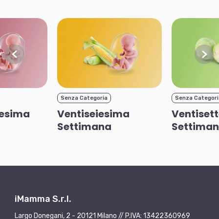
Senza Categoria
Senza Categori
uesima
Ventiseiesima
Ventiset
Settimana
Settima
iMamma S.r.l.
Largo Donegani, 2 - 20121 Milano // P.IVA: 13422360969