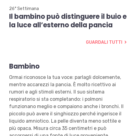
26° Settimana
Il
bambino
può
distinguere
il
buio
e
la
luce
all’esterno
della
pancia
GUARDALI TUTTI
Bambino
Ormai riconosce la tua voce: parlagli dolcemente,
mentre accarezzi la pancia. È molto ricettivo ai
rumori e agli stimoli esterni. Il suo sistema
respiratorio si sta completando: i polmoni
funzionano meglio e compaiono anche i bronchi. Il
piccolo può avere il singhiozzo perché ingerisce il
liquido amniotico. La pelle diventa meno sottile e
più opaca. Misura circa 35 centimetri e può
accorgersi di una fonte di luce proveniente