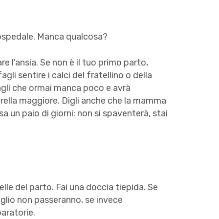
l'ospedale. Manca qualcosa?
e l'ansia. Se non è il tuo primo parto,
li sentire i calci del fratellino o della
egagli che ormai manca poco e avrà
orella maggiore. Digli anche che la mamma
 un paio di giorni: non si spaventerà, stai
le del parto. Fai una doccia tiepida. Se
aglio non passeranno, se invece
aratorie.