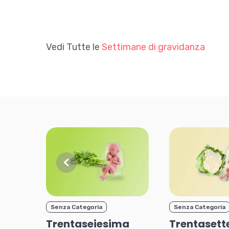
Vedi Tutte le
Settimane di gravidanza
Senza Categoria
Senza Categoria
sima
Trentaseiesima
Trentasett