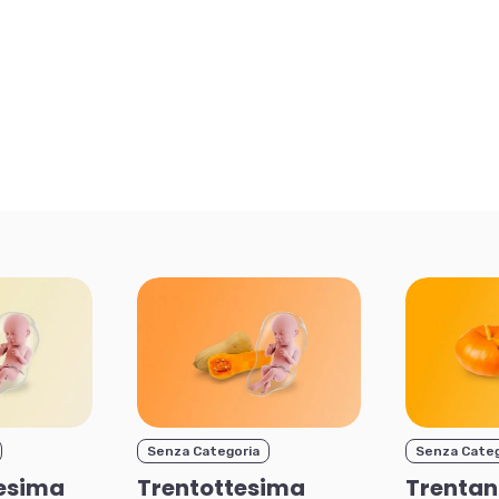
Senza Categoria
Senza Categ
esima
Trentottesima
Trenta