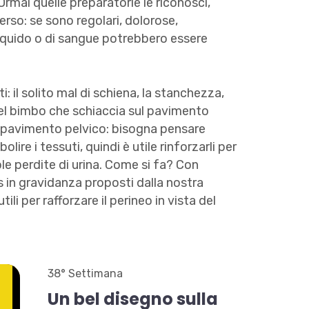
Ormai quelle preparatorie le riconosci,
erso: se sono regolari, dolorose,
iquido o di sangue potrebbero essere
il solito mal di schiena, la stanchezza,
del bimbo che schiaccia sul pavimento
di pavimento pelvico: bisogna pensare
lire i tessuti, quindi è utile rinforzarli per
le perdite di urina. Come si fa? Con
ess in gravidanza proposti dalla nostra
ili per rafforzare il perineo in vista del
38° Settimana
Un
bel
disegno
sulla