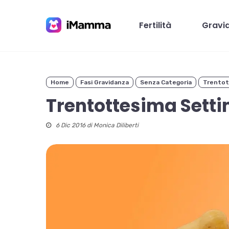
Skip
to
Fertilità
Gravi
main
content
Home
Fasi Gravidanza
Senza Categoria
Trentot
Premi invio per cercare o ESC per chiudere
Trentottesima Sett
6 Dic 2016 di
Monica Diliberti