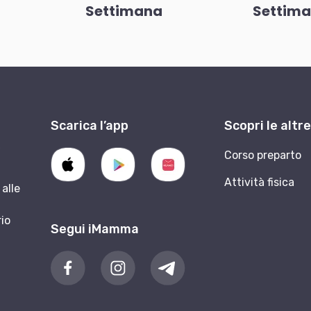
Settimana
Settim
Scarica l’app
Scopri le altr
9
Corso preparto
Attività fisica
alle
rio
Segui iMamma