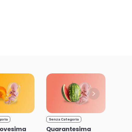
oria
Senza Categoria
novesima
Quarantesima