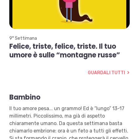
Play
Video
9° Settimana
Felice,
triste,
felice,
triste.
Il
tuo
umore
è
sulle
“montagne
russe”
GUARDALI TUTTI
Bambino
Il tuo amore pesa... un grammo! Ed è “lungo” 13-17
millimetri. Piccolissimo, ma già di aspetto
chiaramente umano. Da questa settimana basta
chiamarlo embrione: ora è un feto a tutti gli effetti.
Si sta formando il cranio, che proteggerà il cervello,