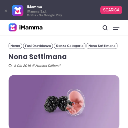
iMamma
×
SCARICA
iMamma S.r.l.
Gratis - Su Google Play
Skip
Menu
to
search
main
content
Home
Fasi Gravidanza
Senza Categoria
Nona Settimana
Nona Settimana
6 Dic 2016 di
Monica Diliberti