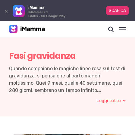
iMamma
×
SCARICA
iMamma S.r.l.
Gratis - Su Google Play
Skip
Menu
to
search
main
content
Fasi gravidanza
Quando compaiono le magiche linee rosa sul test di
gravidanza, si pensa che al parto manchi
moltissimo. Quei 9 mesi, quelle 40 settimane, quei
280 giorni, sembrano un tempo infinito.…
Leggi tutto