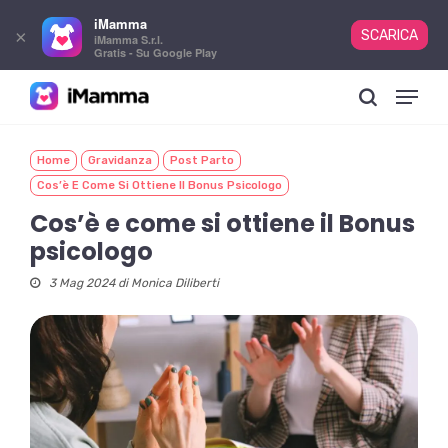
iMamma
×
SCARICA
iMamma S.r.l.
Gratis - Su Google Play
Skip
Menu
to
search
main
content
Home
Gravidanza
Post Parto
Cos’è E Come Si Ottiene Il Bonus Psicologo
Cos’è e come si ottiene il Bonus
psicologo
3 Mag 2024 di
Monica Diliberti