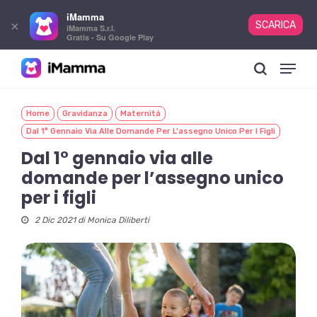
iMamma
×
SCARICA
iMamma S.r.l.
Gratis - Su Google Play
Skip
Menu
to
search
main
content
Home
Gravidanza
Maternità
Dal 1° Gennaio Via Alle Domande Per L’assegno Unico Per I Figli
Dal 1° gennaio via alle
domande per l’assegno unico
per i figli
2 Dic 2021 di
Monica Diliberti