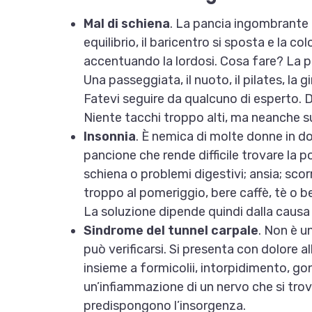
Mal di schiena
. La pancia ingombrante n
equilibrio, il baricentro si sposta e la co
accentuando la lordosi. Cosa fare? La p
Una passeggiata, il nuoto, il pilates, la 
Fatevi seguire da qualcuno di esperto. 
Niente tacchi troppo alti, ma neanche s
Insonnia
. È nemica di molte donne in do
pancione che rende difficile trovare la p
schiena o problemi digestivi; ansia; sco
troppo al pomeriggio, bere caffè, tè o be
La soluzione dipende quindi dalla causa s
Sindrome del tunnel carpale
. Non è u
può verificarsi. Si presenta con dolore al
insieme a formicolii, intorpidimento, gonf
un’infiammazione di un nervo che si trova
predispongono l’insorgenza.