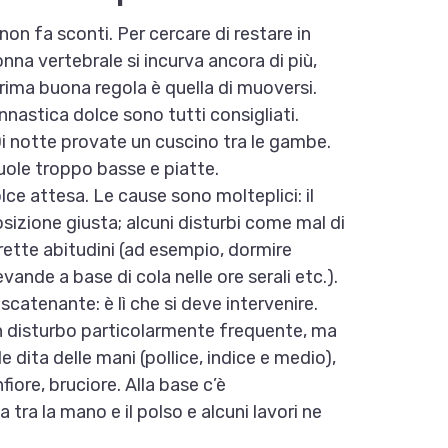
on fa sconti. Per cercare di restare in
lonna vertebrale si incurva ancora di più,
rima buona regola è quella di muoversi.
ginnastica dolce sono tutti consigliati.
Di notte provate un cuscino tra le gambe.
uole troppo basse e piatte.
lce attesa. Le cause sono molteplici: il
osizione giusta; alcuni disturbi come mal di
rrette abitudini (ad esempio, dormire
vande a base di cola nelle ore serali etc.).
catenante: è lì che si deve intervenire.
n disturbo particolarmente frequente, ma
le dita delle mani (pollice, indice e medio),
iore, bruciore. Alla base c’è
 tra la mano e il polso e alcuni lavori ne