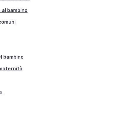
 al bambino
 comuni
el bambino
maternità
za