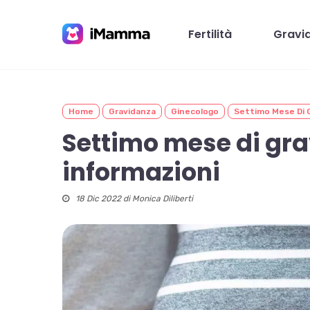
Skip
to
Fertilità
Gravi
main
content
Home
Gravidanza
Ginecologo
Settimo Mese Di G
Premi invio per cercare o ESC per chiudere
Settimo mese di grav
informazioni
18 Dic 2022 di
Monica Diliberti