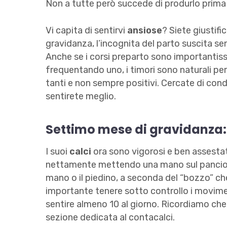
Non a tutte però succede di produrlo prima 
Vi capita di sentirvi
ansiose
? Siete giustifi
gravidanza, l’incognita del parto suscita sen
Anche se i corsi preparto sono importantis
frequentando uno, i timori sono naturali per
tanti e non sempre positivi. Cercate di condi
sentirete meglio.
Settimo mese di gravidanza
I suoi
calci
ora sono vigorosi e ben assestati
nettamente mettendo una mano sul pancion
mano o il piedino, a seconda del “bozzo” c
importante tenere sotto controllo i movimen
sentire almeno 10 al giorno. Ricordiamo ch
sezione dedicata al contacalci.