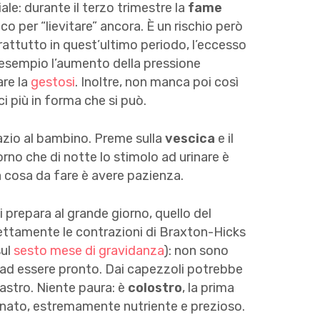
e: durante il terzo trimestre la
fame
o per “lievitare” ancora. È un rischio però
rattutto in quest’ultimo periodo, l’eccesso
esempio l’aumento della pressione
are la
gestosi
. Inoltre, non manca poi così
ci più in forma che si può.
pazio al bambino. Preme sulla
vescica
e il
orno che di notte lo stimolo ad urinare è
a cosa da fare è avere pazienza.
i prepara al grande giorno, quello del
ettamente le contrazioni di Braxton-Hicks
sul
sesto mese di gravidanza
): non sono
 ad essere pronto. Dai capezzoli potrebbe
lastro. Niente paura: è
colostro
, la prima
a nato, estremamente nutriente e prezioso.