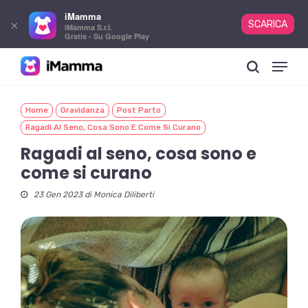
iMamma
×
SCARICA
iMamma S.r.l.
Gratis - Su Google Play
Skip
Menu
to
search
main
content
Home
Gravidanza
Post Parto
Ragadi Al Seno, Cosa Sono E Come Si Curano
Ragadi al seno, cosa sono e
come si curano
23 Gen 2023 di
Monica Diliberti