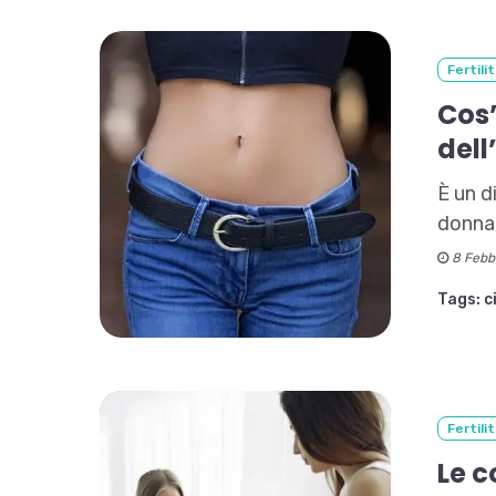
Fertili
Cos’
dell
È un d
donna,
8 Febbr
Tags:
c
Fertili
Le c