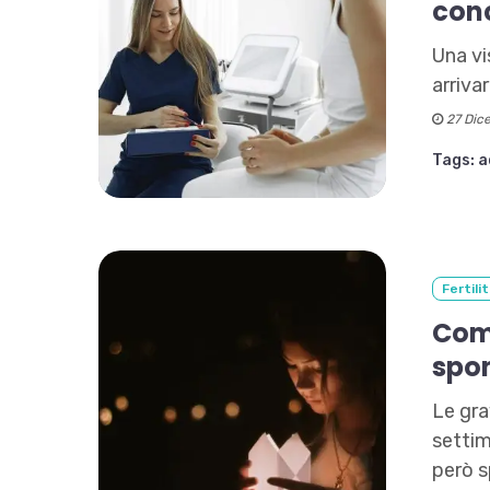
con
Una vi
arriva
27 Dic
Tags:
a
Fertili
Com
spo
Le gra
settim
però s