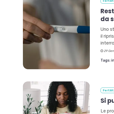
Fertili
Rest
da 
Uno st
il rip
interr
29 Gen
Tags:
i
Fertili
Si p
Le pro