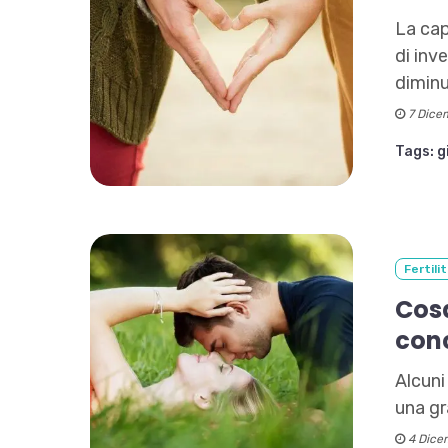
La cap
di inv
diminu
7 Dice
Tags:
g
Fertili
Cosa
con
Alcuni 
una g
4 Dice