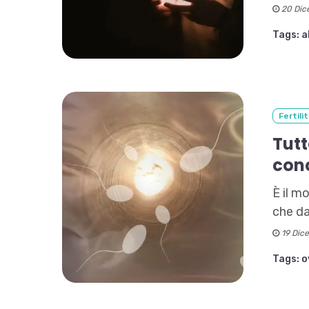
20 Dic
Tags:
a
Fertili
Tutt
con
È il m
che da
19 Dic
Tags:
o