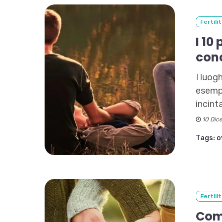
Fertili
I 10
con
I luog
esempi
incint
10 Dic
Tags:
o
Fertili
Come