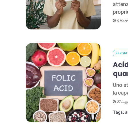
attenz
propri
5 Marz
Fertili
Acid
qua
Uno st
la cap
27 Lugl
Tags:
a