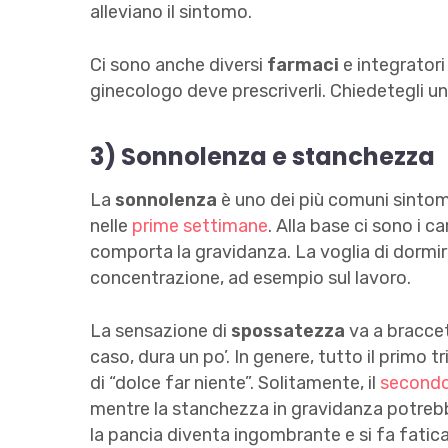
alleviano il sintomo.
Ci sono anche diversi
farmaci
e integratori
ginecologo deve prescriverli. Chiedetegli un
3)
Sonnolenza e stanchezza
La
sonnolenza
è uno dei più comuni sintomi 
nelle
prime settimane
. Alla base ci sono i 
comporta la gravidanza. La voglia di dormire
concentrazione, ad esempio sul lavoro.
La sensazione di
spossatezza
va a braccet
caso, dura un po’. In genere, tutto il primo 
di “dolce far niente”. Solitamente, il
secondo
mentre la stanchezza in gravidanza potreb
la pancia diventa ingombrante e si fa fatic