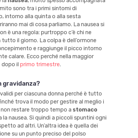
è la
nausea
, molto spesso accompagnata
to sono tra i primi sintomi di
 intorno alla quinta o alla sesta
riranno mai di cosa parliamo. La nausea si
n è una regola: purtroppo c’è chi ne
n tutto il giorno. La colpa è dell’ormone
concepimento e raggiunge il picco intorno
nte calare. Ecco perché nella maggior
 dopo il
primo trimestre
.
in gravidanza?
validi per ciascuna donna perché è tutto
nché trova il modo per gestire al meglio i
e è non restare troppo tempo a
stomaco
la nausea. Sì quindi a piccoli spuntini ogni
spetto ad altri. Un’altra idea è quella dei
sione su un punto preciso del polso