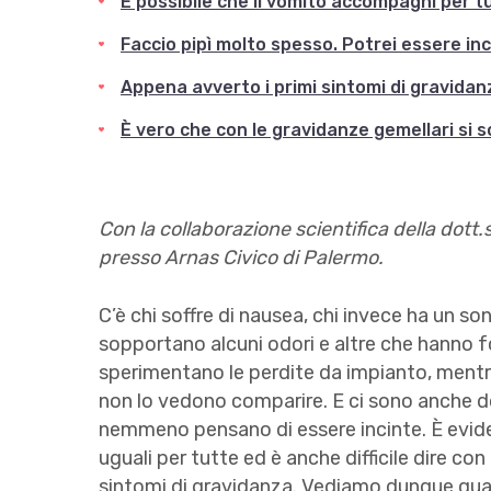
È possibile che il vomito accompagni per t
Faccio pipì molto spesso. Potrei essere in
Appena avverto i primi sintomi di gravidanz
È vero che con le gravidanze gemellari si s
Con la collaborazione scientifica della dott
presso Arnas Civico di Palermo.
C’è chi soffre di nausea, chi invece ha un so
sopportano alcuni odori e altre che hanno fo
sperimentano le perdite da impianto, mentre 
non lo vedono comparire. E ci sono anche 
nemmeno pensano di essere incinte. È evid
uguali per tutte ed è anche difficile dire c
sintomi di gravidanza. Vediamo dunque qual