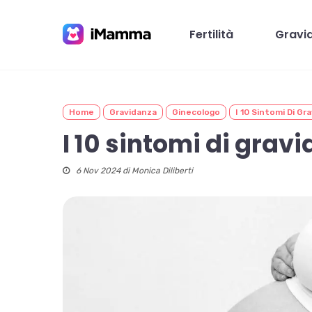
Skip
to
Fertilità
Gravi
main
content
Home
Gravidanza
Ginecologo
I 10 Sintomi Di Gr
Premi invio per cercare o ESC per chiudere
I 10 sintomi di grav
6 Nov 2024 di
Monica Diliberti