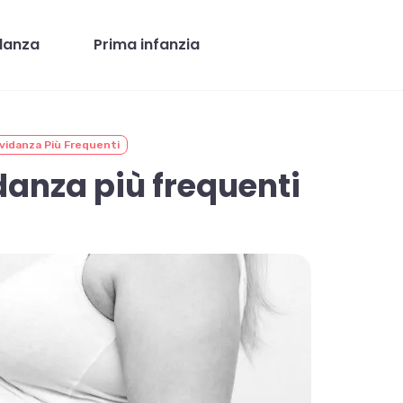
danza
Prima infanzia
avidanza Più Frequenti
idanza più frequenti