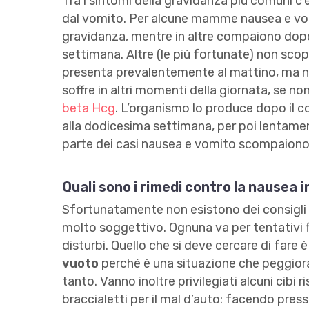
Tra i
sintomi della gravidanza più comuni c’
dal vomito. Per alcune mamme nausea e vomi
gravidanza, mentre in altre compaiono dopo,
settimana. Altre (le più fortunate) non scop
presenta prevalentemente al mattino, ma no
soffre in altri momenti della giornata, se no
beta Hcg
. L’organismo lo produce dopo il 
alla dodicesima settimana, per poi lentame
parte dei casi nausea e vomito scompaiono
Quali sono i rimedi contro la nausea 
Sfortunatamente non esistono dei consigli 
molto soggettivo. Ognuna va per tentativi fi
disturbi. Quello che si deve cercare di far
vuoto
perché è una situazione che peggiora 
tanto. Vanno inoltre privilegiati alcuni cibi ri
braccialetti per il mal d’auto: facendo pres