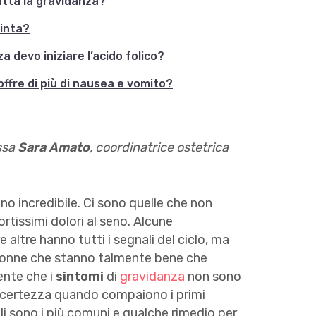
utta la gravidanza?
cinta?
a devo iniziare l’acido folico?
offre di più di nausea e vomito?
.ssa
Sara Amato
, coordinatrice ostetrica
nno incredibile. Ci sono quelle che non
rtissimi dolori al seno. Alcune
altre hanno tutti i segnali del ciclo, ma
donne che stanno talmente bene che
ente che i
sintomi
di
gravidanza
non sono
on certezza quando compaiono i primi
i sono i più comuni e qualche rimedio per