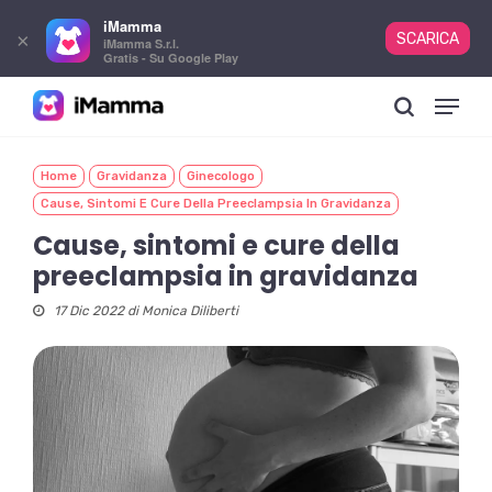
iMamma
×
SCARICA
iMamma S.r.l.
Gratis - Su Google Play
Skip
Menu
to
search
main
content
Home
Gravidanza
Ginecologo
Cause, Sintomi E Cure Della Preeclampsia In Gravidanza
Cause, sintomi e cure della
preeclampsia in gravidanza
17 Dic 2022 di
Monica Diliberti