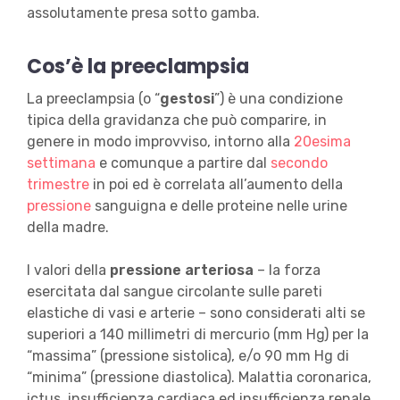
assolutamente presa sotto gamba.
Cos’è la preeclampsia
La preeclampsia (o “
gestosi
”) è una condizione
tipica della gravidanza che può comparire, in
genere in modo improvviso, intorno alla
20esima
settimana
e comunque a partire dal
secondo
trimestre
in poi ed è correlata all’aumento della
pressione
sanguigna e delle proteine nelle urine
della madre.
I valori della
pressione arteriosa
– la forza
esercitata dal sangue circolante sulle pareti
elastiche di vasi e arterie – sono considerati alti se
superiori a 140 millimetri di mercurio (mm Hg) per la
“massima” (pressione sistolica), e/o 90 mm Hg di
“minima” (pressione diastolica). Malattia coronarica,
ictus, insufficienza cardiaca ed insufficienza renale