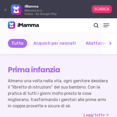
iMamma
×
SCARICA
iMamma S.r.l.
Gratis - Su Google Play
Skip
Menu
to
search
main
content
Tutto
Acquisti per neonati
Allattamento 
Prima infanzia
Almeno una volta nella vita, ogni genitore desidera
il “libretto di istruzioni” del suo bambino. Con la
pratica di tutti i giorni molto presto le cose
migliorano, trasformando i genitori alle prime armi
in coppie provette e sicure di sé.
Leggi tutto