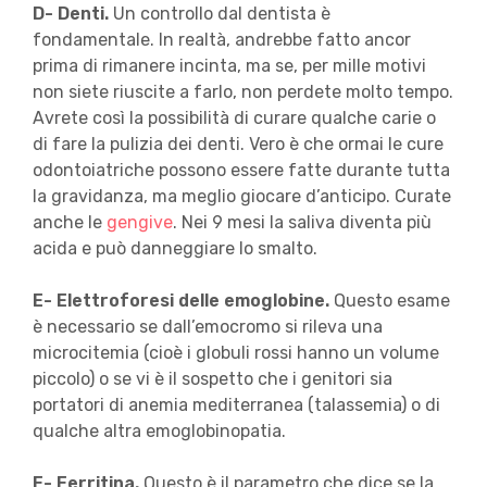
D- Denti.
Un controllo dal dentista è
fondamentale. In realtà, andrebbe fatto ancor
prima di rimanere incinta, ma se, per mille motivi
non siete riuscite a farlo, non perdete molto tempo.
Avrete così la possibilità di curare qualche carie o
di fare la pulizia dei denti. Vero è che ormai le cure
odontoiatriche possono essere fatte durante tutta
la gravidanza, ma meglio giocare d’anticipo. Curate
anche le
gengive
. Nei 9 mesi la saliva diventa più
acida e può danneggiare lo smalto.
E- Elettroforesi delle emoglobine.
Questo esame
è necessario se dall’emocromo si rileva una
microcitemia (cioè i globuli rossi hanno un volume
piccolo) o se vi è il sospetto che i genitori sia
portatori di anemia mediterranea (talassemia) o di
qualche altra emoglobinopatia.
F- Ferritina.
Questo è il parametro che dice se la