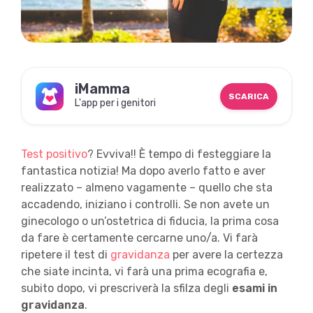
iMamma
SCARICA
L'app per i genitori
Test positivo
? Evviva!! È tempo di festeggiare la
fantastica notizia! Ma dopo averlo fatto e aver
realizzato – almeno vagamente – quello che sta
accadendo, iniziano i controlli. Se non avete un
ginecologo o un’ostetrica di fiducia, la prima cosa
da fare è certamente cercarne uno/a. Vi farà
ripetere il test di
gravidanza
per avere la certezza
che siate incinta, vi farà una prima ecografia e,
subito dopo, vi prescriverà la sfilza degli
esami in
gravidanza
.