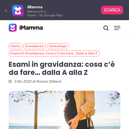
iMamma
×
SCARICA
iMamma S.r.l.
Gratis - Su Google Play
Skip
Menu
to
search
main
content
Home
Gravidanza
Ginecologo
Esami In Gravidanza: Cosa C’è Da Fare… Dalla A Alla Z
Esami in gravidanza: cosa c’è
da fare… dalla A alla Z
3 Dic 2022 di
Monica Diliberti