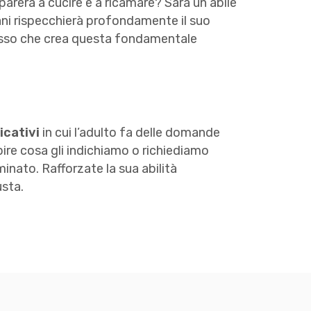
rerà a cucire e a ricamare? Sarà un abile
ani rispecchierà profondamente il suo
adesso che crea questa fondamentale
cativi
in cui l’adulto fa delle domande
ire cosa gli indichiamo o richiediamo
nato. Rafforzate la sua abilità
usta.