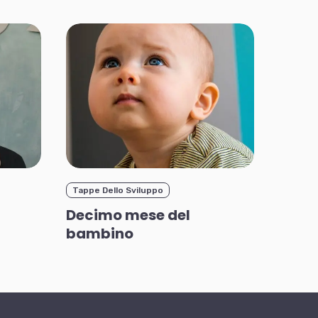
Tappe Dello Sviluppo
Decimo mese del
bambino