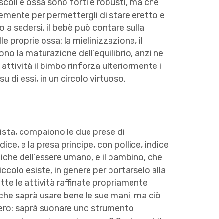
scoli e ossa sono forti e robusti, ma che
temente per permettergli di stare eretto e
a sedersi, il bebè può contare sulla
e proprie ossa: la mielinizzazione, il
no la maturazione dell’equilibrio, anzi ne
 attività il bimbo rinforza ulteriormente i
su di essi, in un circolo virtuoso.
sta, compaiono le due prese di
ndice, e la presa principe, con pollice, indice
iche dell’essere umano, e il bambino, che
piccolo esiste, in genere per portarselo alla
tte le attività raffinate propriamente
he saprà usare bene le sue mani, ma ciò
tero: saprà suonare uno strumento