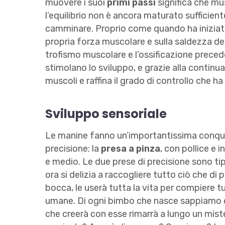
muovere i suoi
primi passi
significa che mu
l’equilibrio non è ancora maturato sufficien
camminare. Proprio come quando ha iniziato 
propria forza muscolare e sulla saldezza dell
trofismo muscolare e l’ossificazione precedo
stimolano lo sviluppo, e grazie alla continua
muscoli e raffina il grado di controllo che ha 
Sviluppo sensoriale
Le manine fanno un’importantissima conqui
precisione: la
presa a pinza
, con pollice e i
e medio. Le due prese di precisione sono tip
ora si delizia a raccogliere tutto ciò che di 
bocca, le userà tutta la vita per compiere tu
umane. Di ogni bimbo che nasce sappiamo c
che creerà con esse rimarrà a lungo un mis