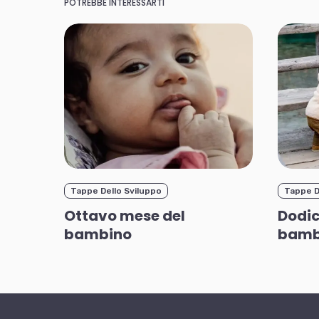
POTREBBE INTERESSARTI
Tappe Dello Sviluppo
Tappe D
Ottavo mese del
Dodic
bambino
bamb