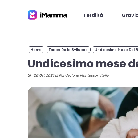
Skip
to
Fertilità
Gravi
main
content
Home
Tappe Dello Sviluppo
Undicesimo Mese Del 
Premi invio per cercare o ESC per chiudere
Undicesimo mese d
28 Ott 2021 di
Fondazione Montessori Italia