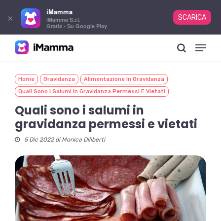
iMamma
×
SCARICA
iMamma S.r.l.
Gratis - Su Google Play
Skip
Menu
to
search
main
content
Home
Gravidanza
Alimentazione In Gravidanza
Quali Sono I Salumi In Gravidanza Permessi E Vietati
Quali sono i salumi in
gravidanza permessi e vietati
5 Dic 2022 di
Monica Diliberti