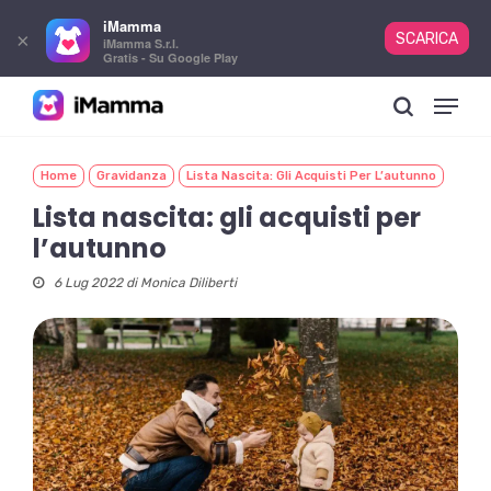
iMamma
×
SCARICA
iMamma S.r.l.
Gratis - Su Google Play
Skip
Menu
to
search
main
content
Home
Gravidanza
Lista Nascita: Gli Acquisti Per L’autunno
Lista nascita: gli acquisti per
l’autunno
6 Lug 2022 di
Monica Diliberti