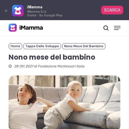
iMamma
×
SCARICA
iMamma S.r.l.
Gratis - Su Google Play
Skip
Menu
to
search
main
content
Home
Tappe Dello Sviluppo
Nono Mese Del Bambino
Nono mese del bambino
28 Ott 2021 di
Fondazione Montessori Italia