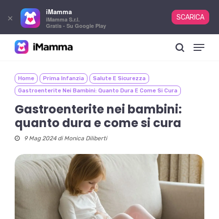
iMamma
×
SCARICA
iMamma S.r.l.
Gratis - Su Google Play
Skip
Menu
to
search
main
content
Home
Prima Infanzia
Salute E Sicurezza
Gastroenterite Nei Bambini: Quanto Dura E Come Si Cura
Gastroenterite nei bambini:
quanto dura e come si cura
9 Mag 2024 di
Monica Diliberti