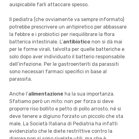
auspicabile farli attaccare spesso.
Il pediatra (che ovviamente va sempre informato)
potrebbe prescrivere un antipiretico per abbassare
la febbre e i probiotici per riequilibrare la flora
batterica intestinale. L’
antibiotico
non si dà mai
per le forme virali, talvolta per quelle batteriche e
solo dopo aver individuato il batterio responsabile
dell’infezione. Per le gastroenteriti da parassiti
sono necessari farmaci specifici in base al
parassita.
Anche l’
alimentazione
ha la sua importanza.
Sfatiamo però un mito: non per forza si deve
proporre riso bollito e petto di pollo arrosto, né si
deve tenere a digiuno forzato un piccolo che sta
male. La Società Italiana di Pediatria ha infatti
evidenziato che le diete restrittive contro la
diarrea non si sono rivelate utili, ma che è