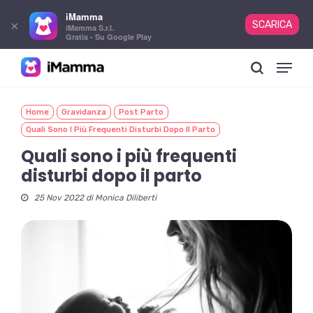
iMamma
×
SCARICA
iMamma S.r.l.
Gratis - Su Google Play
Skip
Menu
to
search
main
content
Home
Gravidanza
Post Parto
Quali Sono I Più Frequenti Disturbi Dopo Il Parto
Quali sono i più frequenti
disturbi dopo il parto
25 Nov 2022 di
Monica Diliberti