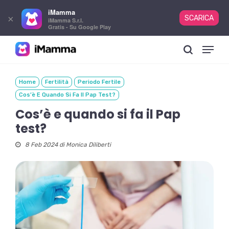
iMamma
×
SCARICA
iMamma S.r.l.
Gratis - Su Google Play
Skip
Menu
to
search
main
content
Home
Fertilità
Periodo Fertile
Cos’è E Quando Si Fa Il Pap Test?
Cos’è e quando si fa il Pap
test?
8 Feb 2024 di
Monica Diliberti