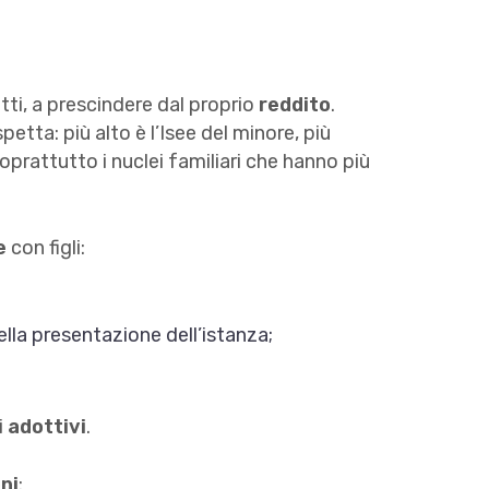
ti, a prescindere dal proprio
reddito
.
etta: più alto è l’Isee del minore, più
prattutto i nuclei familiari che hanno più
e
con figli:
la presentazione dell’istanza;
i
adottivi
.
ni
: