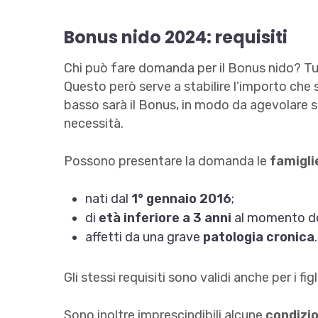
Bonus nido 2024: requisiti
Chi può fare domanda per il Bonus nido? Tut
Questo però serve a stabilire l’importo che sp
basso sarà il Bonus, in modo da agevolare so
necessità.
Possono presentare la domanda le
famigli
nati dal
1° gennaio 2016
;
di
età inferiore a 3 anni
al momento del
affetti da una grave
patologia cronica
.
Gli stessi requisiti sono validi anche per i figl
Sono inoltre imprescindibili alcune
condizio