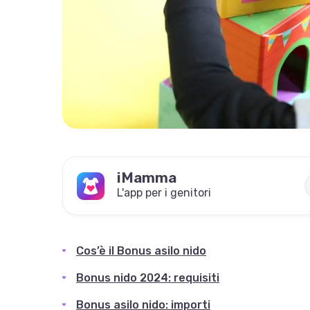
iMamma
L'app per i genitori
Cos’è il Bonus asilo nido
Bonus nido 2024: requisiti
Bonus asilo nido: importi