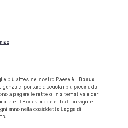
nido
ie più attesi nel nostro Paese è il
Bonus
sigenza di portare a scuola i più piccini, da
no a pagare le rette o, in alternativa e per
iliare. Il Bonus nido è entrato in vigore
 ogni anno nella cosiddetta Legge di
tà.