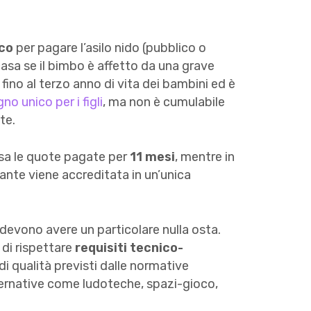
co
per pagare l’asilo nido (pubblico o
asa se il bimbo è affetto da una grave
fino al terzo anno di vita dei bambini ed è
no unico per i figli
, ma non è cumulabile
te.
orsa le quote pagate per
11 mesi
, mentre in
tante viene accreditata in un’unica
ati devono avere un particolare nulla osta.
di rispettare
requisiti tecnico-
 di qualità previsti dalle normative
lternative come ludoteche, spazi-gioco,