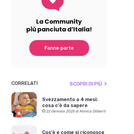
La Community
più panciuta d’Italia!
Fanne parte
CORRELATI
SCOPRI DI PIÙ
Svezzamento a 4 mesi:
cosa c'è da sapere
22 Gennaio 2025 di Monica Diliberti
Cos'è e come si riconosce