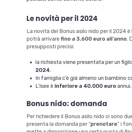
Le novità per il 2024
La novità del Bonus asilo nido per il 2024 è
potrà arrivare
fino a 3.600 euro all’anno
. 
presupposti precisi:
la richiesta viene presentata per un fig
2024
.
In famiglia c’è già almeno un bambino 
L’Isee è
inferiore a 40.000 euro
annui.
Bonus nido: domanda
Per richiedere il Bonus asilo nido ci sono due
presenta la domanda per “
prenotare
” i fo
mette a disposizione una certa quota di fin