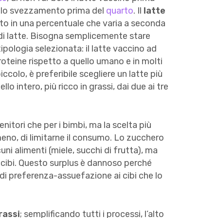
ai lo svezzamento prima del
quarto
. Il
latte
sto in una percentuale che varia a seconda
à di latte. Bisogna semplicemente stare
ipologia selezionata: il latte vaccino ad
roteine rispetto a quello umano e in molti
ccolo, è preferibile scegliere un latte più
o intero, più ricco in grassi, dai due ai tre
nitori che per i bimbi, ma la scelta più
 meno, di limitarne il consumo. Lo zucchero
ni alimenti (miele, succhi di frutta), ma
 cibi. Questo surplus è dannoso perché
 di preferenza-assuefazione ai cibi che lo
rassi
; semplificando tutti i processi, l’alto