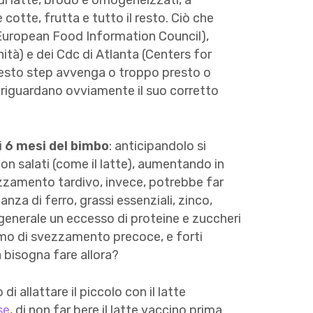
 di latte, brodo e omogeneizzati, a
e cotte, frutta e tutto il resto. Ciò che
 (European Food Information Council),
ità) e dei Cdc di Atlanta (Centers for
uesto step avvenga o troppo presto o
hi riguardano ovviamente il suo corretto
i
6 mesi del bimbo
: anticipandolo si
é non salati (come il latte), aumentando in
vezzamento tardivo, invece, potrebbe far
nza di ferro, grassi essenziali, zinco,
generale un eccesso di proteine e zuccheri
iamo di svezzamento precoce, e forti
a bisogna fare allora?
di allattare il piccolo con il latte
se
, di non far bere il latte vaccino prima