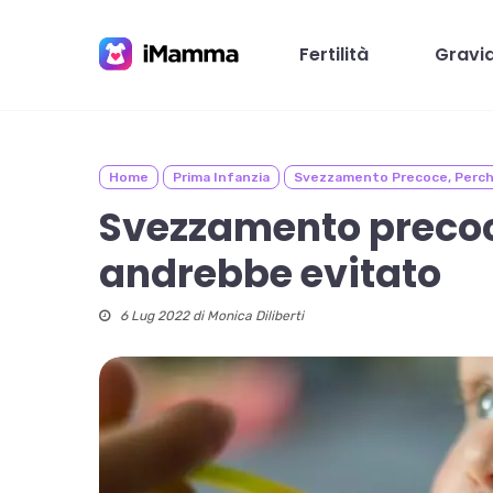
Skip
to
Fertilità
Gravi
main
content
Home
Prima Infanzia
Svezzamento Precoce, Perch
Premi invio per cercare o ESC per chiudere
Svezzamento precoc
andrebbe evitato
6 Lug 2022 di
Monica Diliberti