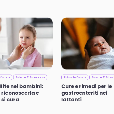
nfanzia
Salute E Sicurezza
Prima Infanzia
Salute E Sicu
llite nei bambini:
Cure e rimedi per le
riconoscerla e
gastroenteriti nei
si cura
lattanti