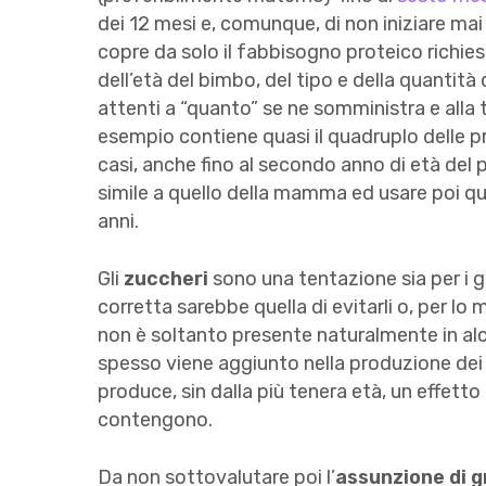
dei 12 mesi e, comunque, di non iniziare m
copre da solo il fabbisogno proteico richie
dell’età del bimbo, del tipo e della quantit
attenti a “quanto” se ne somministra e alla t
esempio contiene quasi il quadruplo delle p
casi, anche fino al secondo anno di età del pi
simile a quello della mamma ed usare poi quell
anni.
Gli
zuccheri
sono una tentazione sia per i ge
corretta sarebbe quella di evitarli o, per lo
non è soltanto presente naturalmente in alcu
spesso viene aggiunto nella produzione dei
produce, sin dalla più tenera età, un effetto
contengono.
Da non sottovalutare poi l’
assunzione di g