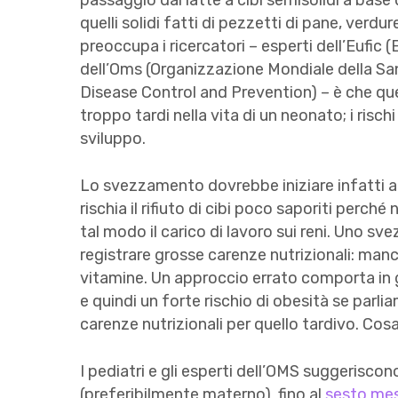
passaggio dal latte a cibi semisolidi a base
quelli solidi fatti di pezzetti di pane, verdur
preoccupa i ricercatori – esperti dell’Eufic
dell’Oms (Organizzazione Mondiale della San
Disease Control and Prevention) – è che q
troppo tardi nella vita di un neonato; i risc
sviluppo.
Lo svezzamento dovrebbe iniziare infatti a
rischia il rifiuto di cibi poco saporiti perch
tal modo il carico di lavoro sui reni. Uno s
registrare grosse carenze nutrizionali: manca
vitamine. Un approccio errato comporta in 
e quindi un forte rischio di obesità se parl
carenze nutrizionali per quello tardivo. Cos
I pediatri e gli esperti dell’OMS suggeriscono 
(preferibilmente materno) fino al
sesto me