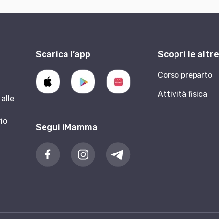
Scarica l’app
Scopri le altr
9
Corso preparto
Attività fisica
alle
rio
Segui iMamma