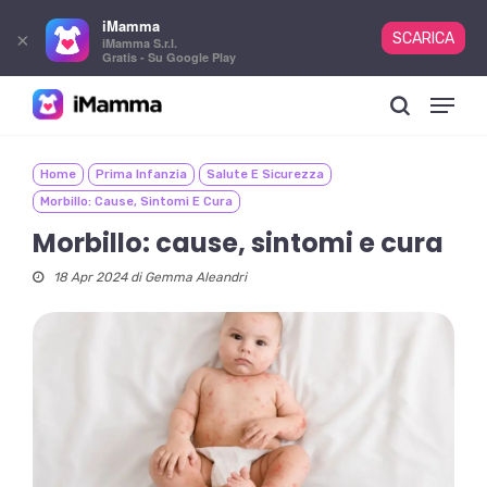
iMamma
×
SCARICA
iMamma S.r.l.
Gratis - Su Google Play
Skip
Menu
to
search
main
content
Home
Prima Infanzia
Salute E Sicurezza
Morbillo: Cause, Sintomi E Cura
Morbillo: cause, sintomi e cura
18 Apr 2024 di
Gemma Aleandri