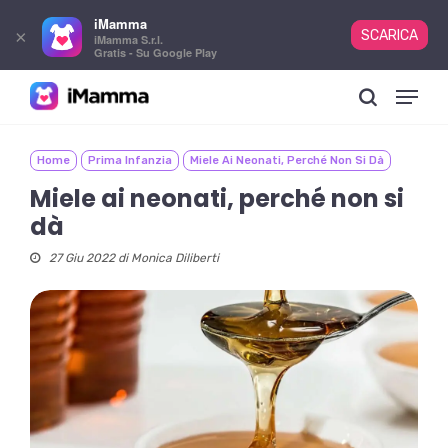
iMamma
×
SCARICA
iMamma S.r.l.
Gratis - Su Google Play
Skip
Menu
to
search
main
content
Home
Prima Infanzia
Miele Ai Neonati, Perché Non Si Dà
Miele ai neonati, perché non si
dà
27 Giu 2022 di
Monica Diliberti