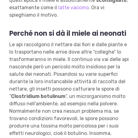
quest’epoca il miele è assolutamente
sconsigliato
,
esattamente come il
latte vaccino
. Ora vi
spieghiamo il motivo.
Perché non si dà il miele ai neonati
Le api raccolgono il nettare dai fiori e dalle piante e
lo trasportano nelle arnie dove altre “colleghe” lo
trasformeranno in miele. Il continuo via vai delle api
nasconde però un pericolo molto insidioso per la
salute dei neonati. Posandosi su varie superfici
durante la loro instancabile attività di raccolta del
nettare, gli insetti possono catturare le spore di
“
Clostridium botulinum
“, un microrganismo molto
diffuso nell’ambiente, ad esempio nella polvere.
Normalmente non crea nessun problema ma, se
trovano condizioni favorevoli, le spore possono
produrre una tossina molto pericolosa per i suoi
effetti neurologici, cioè il botulino. Insomma,