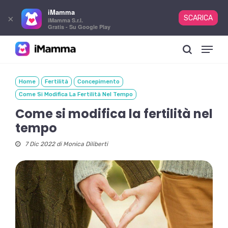
iMamma
×
SCARICA
iMamma S.r.l.
Gratis - Su Google Play
Skip
Menu
to
search
main
content
Home
Fertilità
Concepimento
Come Si Modifica La Fertilità Nel Tempo
Come si modifica la fertilità nel
tempo
7 Dic 2022 di
Monica Diliberti