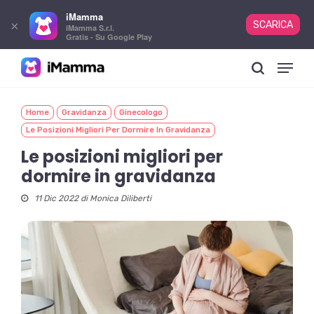
iMamma
×
SCARICA
iMamma S.r.l.
Gratis - Su Google Play
Skip
Menu
to
search
main
content
Home
Gravidanza
Ginecologo
Le Posizioni Migliori Per Dormire In Gravidanza
Le posizioni migliori per
dormire in gravidanza
11 Dic 2022 di
Monica Diliberti