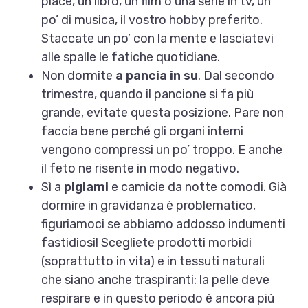
piace, un libro, un film o una serie in tv, un
po’ di musica, il vostro hobby preferito.
Staccate un po’ con la mente e lasciatevi
alle spalle le fatiche quotidiane.
Non dormite
a pancia in su
. Dal secondo
trimestre, quando il pancione si fa più
grande, evitate questa posizione. Pare non
faccia bene perché gli organi interni
vengono compressi un po’ troppo. E anche
il feto ne risente in modo negativo.
Sì a
pigiami
e camicie da notte comodi. Già
dormire in gravidanza è problematico,
figuriamoci se abbiamo addosso indumenti
fastidiosi! Scegliete prodotti morbidi
(soprattutto in vita) e in tessuti naturali
che siano anche traspiranti: la pelle deve
respirare e in questo periodo è ancora più