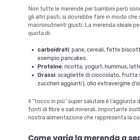
Non tutte le merende per bambini però son
gli altri pasti, si dovrebbe fare in modo che 
macronutrienti giusti. La merenda ideale p
quota di:
carboidrati
: pane, cereali, fette biscot
esempio pancakes.
Proteine
: ricotta, yogurt, hummus, latt
Grassi
: scagliette di cioccolato, frutt
zuccheri aggiunti), olio extravergine d’o
Il “tocco in più” super salutare è l’aggiunta 
fonti di fibre e sali minerali. Importante ino
nostra alimentazione che rappresenta la co
Come varia la merenda a se