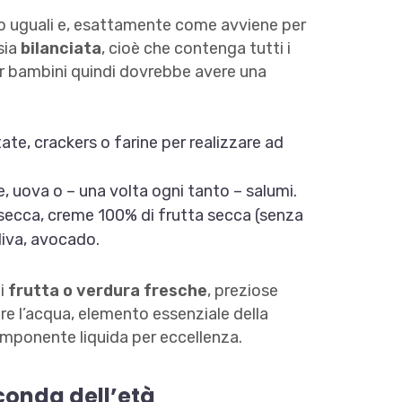
o uguali e, esattamente come avviene per
sia
bilanciata
, cioè che contenga tutti i
er bambini quindi dovrebbe avere una
tate, crackers o farine per realizzare ad
e, uova o – una volta ogni tanto – salumi.
a secca, creme 100% di frutta secca (senza
liva, avocado.
di
frutta o verdura fresche
, preziose
ltre l’acqua, elemento essenziale della
mponente liquida per eccellenza.
conda dell’età