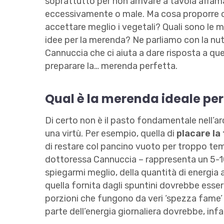
soprattutto per non arrivare a tavola affam
eccessivamente o male. Ma cosa proporre co
accettare meglio i vegetali? Quali sono le
idee per la merenda? Ne parliamo con la nut
Cannuccia che ci aiuta a dare risposta a qu
preparare la… merenda perfetta.
Qual è la merenda ideale pe
Di certo non è il pasto fondamentale nell’ar
una virtù. Per esempio, quella di
placare la
di restare col pancino vuoto per troppo te
dottoressa Cannuccia – rappresenta un 5-10%
spiegarmi meglio, della quantità di energia 
quella fornita dagli spuntini dovrebbe esser
porzioni che fungono da veri ‘spezza fame’ r
parte dell’energia giornaliera dovrebbe, infa