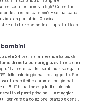
atissimi, rischiando di mangiare
me spuntino ai nostri figli? Come far
 merende sane per bambini? E se mancano
rizionista pediatrica Gessica
este e ad altre domande e, soprattutto, a
r bambini
co delle 24 ore, ma la merenda ha più di
 fame di metà pomeriggio
, evitando così
mpo. “La merenda del bambino – spiega la
 delle calorie giornaliere suggerite. Per
assunta con il cibo durante una giornata,
e un 5-10%, parliamo quindi di piccole
ispetto ai pasti principali. La maggior
tti, derivare da colazione, pranzo e cena”.