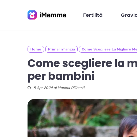
Skip
to
Fertilità
Gravi
main
content
Home
Prima Infanzia
Come Scegliere La Migliore M
Premi invio per cercare o ESC per chiudere
Come scegliere la 
per bambini
8 Apr 2024 di
Monica Diliberti