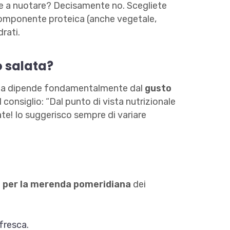
re a nuotare? Decisamente no. Scegliete
componente proteica (anche vegetale,
rati.
 salata?
lata dipende fondamentalmente dal
gusto
l consiglio: “Dal punto di vista nutrizionale
te! Io suggerisco sempre di variare
e per la merenda pomeridiana
dei
 fresca.