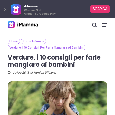
iMamma
×
SCARICA
iMamma S.r.l.
Gratis - Su Google Play
Skip
Menu
to
search
main
content
Home
Prima Infanzia
Verdure, I 10 Consigli Per Farle Mangiare Ai Bambini
Verdure, i 10 consigli per farle
mangiare ai bambini
2 Mag 2018 di
Monica Diliberti