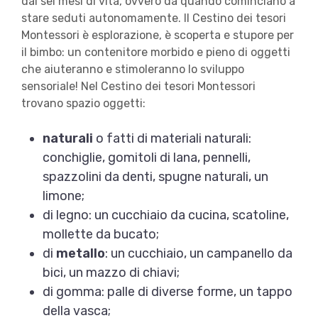
dai sei mesi di vita, ovvero da quando cominciano a
stare seduti autonomamente. Il Cestino dei tesori
Montessori è esplorazione, è scoperta e stupore per
il bimbo: un contenitore morbido e pieno di oggetti
che aiuteranno e stimoleranno lo sviluppo
sensoriale! Nel Cestino dei tesori Montessori
trovano spazio oggetti:
naturali
o fatti di materiali naturali:
conchiglie, gomitoli di lana, pennelli,
spazzolini da denti, spugne naturali, un
limone;
di legno: un cucchiaio da cucina, scatoline,
mollette da bucato;
di
metallo
: un cucchiaio, un campanello da
bici, un mazzo di chiavi;
di gomma: palle di diverse forme, un tappo
della vasca;