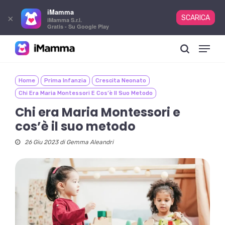
iMamma
×
SCARICA
iMamma S.r.l.
Gratis - Su Google Play
Skip
Menu
to
search
main
content
Home
Prima Infanzia
Crescita Neonato
Chi Era Maria Montessori E Cos’è Il Suo Metodo
Chi era Maria Montessori e
cos’è il suo metodo
26 Giu 2023 di
Gemma Aleandri