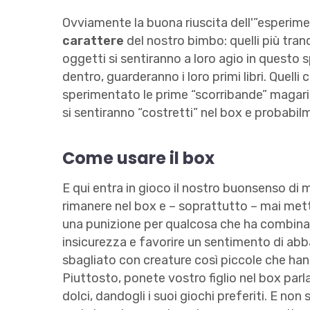
Ovviamente la buona riuscita dell'”esperime
carattere
del nostro bimbo: quelli più tran
oggetti si sentiranno a loro agio in questo
dentro, guarderanno i loro primi libri. Quel
sperimentato le prime “scorribande” magar
si sentiranno “costretti” nel box e probabi
Come usare il box
E qui entra in gioco il nostro buonsenso d
rimanere nel box e – soprattutto – mai mett
una punizione per qualcosa che ha combinat
insicurezza e favorire un sentimento di abb
sbagliato con creature così piccole che h
Piuttosto, ponete vostro figlio nel box par
dolci, dandogli i suoi giochi preferiti. E no