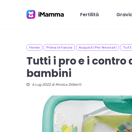
Skip
to
Fertilità
Gravi
main
content
Home
Prima Infanzia
Acquisti Per Neonati
Tutti
Premi invio per cercare o ESC per chiudere
Tutti i pro e i contro 
bambini
6 Lug 2022 di
Monica Diliberti