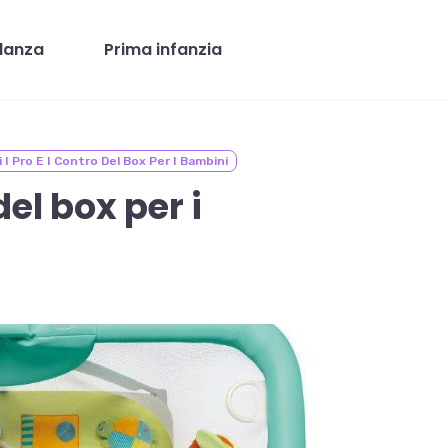
danza
Prima infanzia
 I Pro E I Contro Del Box Per I Bambini
del box per i