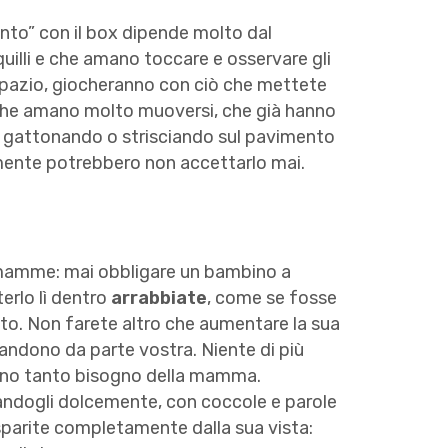
nto” con il box dipende molto dal
quilli e che amano toccare e osservare gli
 spazio, giocheranno con ciò che mettete
li che amano molto muoversi, che già hanno
i gattonando o strisciando sul pavimento
lmente potrebbero non accettarlo mai.
i mamme: mai obbligare un bambino a
erlo lì dentro
arrabbiate
, come se fosse
o. Non farete altro che aumentare la sua
andono da parte vostra. Niente di più
anno tanto bisogno della mamma.
landogli dolcemente, con coccole e parole
n sparite completamente dalla sua vista: