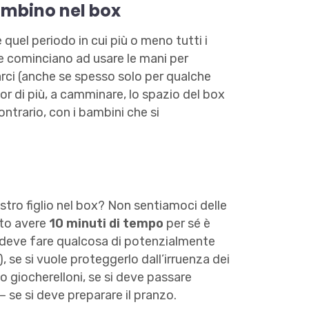
ambino nel box
è quel periodo in cui più o meno tutti i
 e cominciano ad usare le mani per
arci (anche se spesso solo per qualche
or di più, a camminare, lo spazio del box
ontrario, con i bambini che si
stro figlio nel box? Non sentiamoci delle
nto avere
10 minuti di tempo
per sé è
i deve fare qualcosa di potenzialmente
, se si vuole proteggerlo dall’irruenza dei
po giocherelloni, se si deve passare
 se si deve preparare il pranzo.