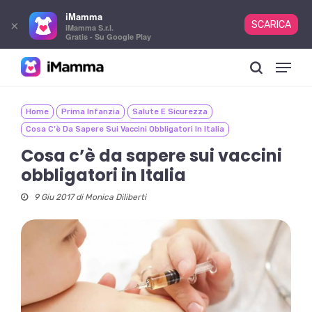
iMamma
×
SCARICA
iMamma S.r.l.
Gratis - Su Google Play
Skip
Menu
to
search
main
content
Home
Prima Infanzia
Salute E Sicurezza
Cosa C’è Da Sapere Sui Vaccini Obbligatori In Italia
Cosa c’è da sapere sui vaccini
obbligatori in Italia
9 Giu 2017 di
Monica Diliberti