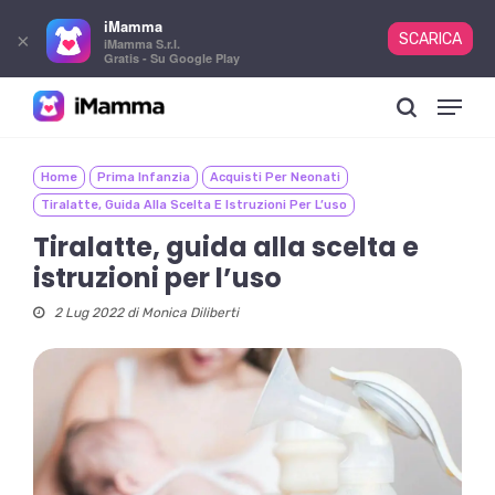
iMamma
×
SCARICA
iMamma S.r.l.
Gratis - Su Google Play
Skip
Menu
to
search
main
content
Home
Prima Infanzia
Acquisti Per Neonati
Tiralatte, Guida Alla Scelta E Istruzioni Per L’uso
Tiralatte, guida alla scelta e
istruzioni per l’uso
2 Lug 2022 di
Monica Diliberti