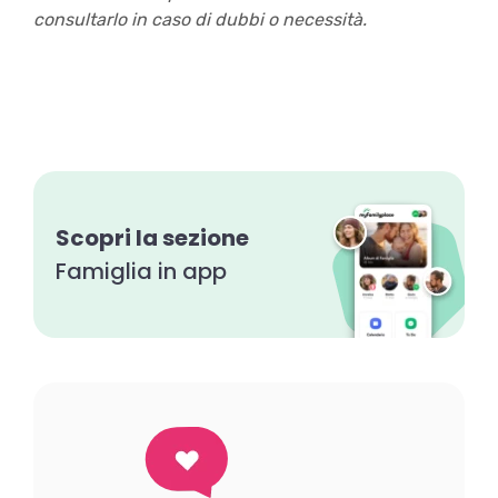
consultarlo in caso di dubbi o necessità.
Scopri la sezione
Famiglia in app