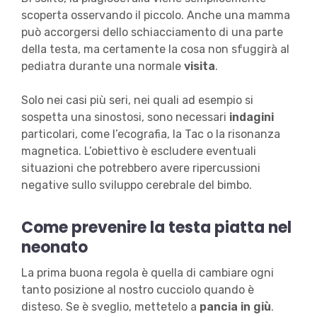
scoperta osservando il piccolo. Anche una mamma
può accorgersi dello schiacciamento di una parte
della testa, ma certamente la cosa non sfuggirà al
pediatra durante una normale
visita
.
Solo nei casi più seri, nei quali ad esempio si
sospetta una sinostosi, sono necessari
indagini
particolari, come l’ecografia, la Tac o la risonanza
magnetica. L’obiettivo è escludere eventuali
situazioni che potrebbero avere ripercussioni
negative sullo sviluppo cerebrale del bimbo.
Come prevenire la testa piatta nel
neonato
La prima buona regola è quella di cambiare ogni
tanto posizione al nostro cucciolo quando è
disteso. Se è sveglio, mettetelo a
pancia in giù
.