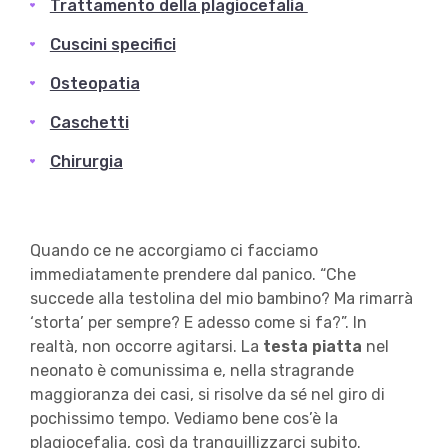
Trattamento della plagiocefalia
Cuscini specifici
Osteopatia
Caschetti
Chirurgia
Quando ce ne accorgiamo ci facciamo
immediatamente prendere dal panico. “Che
succede alla testolina del mio bambino? Ma rimarrà
‘storta’ per sempre? E adesso come si fa?”. In
realtà, non occorre agitarsi. La
testa piatta
nel
neonato è comunissima e, nella stragrande
maggioranza dei casi, si risolve da sé nel giro di
pochissimo tempo. Vediamo bene cos’è la
plagiocefalia, così da tranquillizzarci subito.