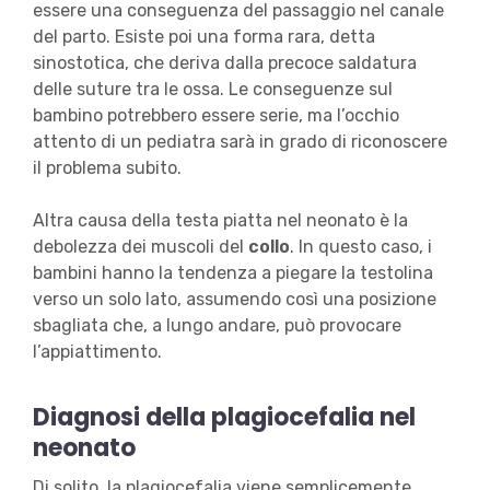
essere una conseguenza del passaggio nel canale
del parto. Esiste poi una forma rara, detta
sinostotica, che deriva dalla precoce saldatura
delle suture tra le ossa. Le conseguenze sul
bambino potrebbero essere serie, ma l’occhio
attento di un pediatra sarà in grado di riconoscere
il problema subito.
Altra causa della testa piatta nel neonato è la
debolezza dei muscoli del
collo
. In questo caso, i
bambini hanno la tendenza a piegare la testolina
verso un solo lato, assumendo così una posizione
sbagliata che, a lungo andare, può provocare
l’appiattimento.
Diagnosi della plagiocefalia nel
neonato
Di solito, la plagiocefalia viene semplicemente