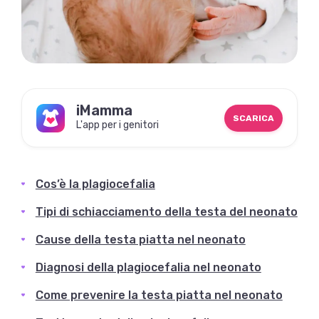
iMamma
SCARICA
L'app per i genitori
Cos’è la plagiocefalia
Tipi di schiacciamento della testa del neonato
Cause della testa piatta nel neonato
Diagnosi della plagiocefalia nel neonato
Come prevenire la testa piatta nel neonato