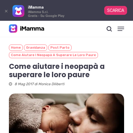
iMamma
×
SCARICA
iMamma S.r.l.
Gratis - Su Google Play
Skip
Menu
to
search
main
content
Home
Gravidanza
Post Parto
Come Aiutare I Neopapà A Superare Le Loro Paure
Come aiutare i neopapà a
superare le loro paure
8 Mag 2017 di
Monica Diliberti