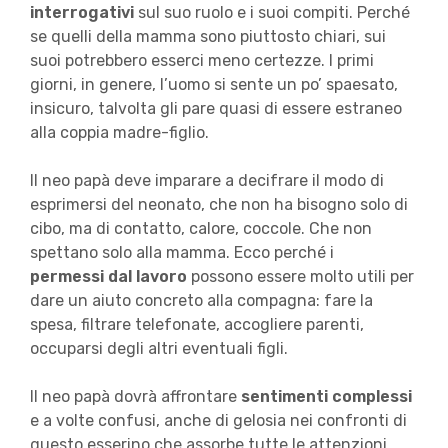
interrogativi
sul suo ruolo e i suoi compiti. Perché
se quelli della mamma sono piuttosto chiari, sui
suoi potrebbero esserci meno certezze. I primi
giorni, in genere, l’uomo si sente un po’ spaesato,
insicuro, talvolta gli pare quasi di essere estraneo
alla coppia madre-figlio.
Il neo papà deve imparare a decifrare il modo di
esprimersi del neonato, che non ha bisogno solo di
cibo, ma di contatto, calore, coccole. Che non
spettano solo alla mamma. Ecco perché i
permessi dal lavoro
possono essere molto utili per
dare un aiuto concreto alla compagna: fare la
spesa, filtrare telefonate, accogliere parenti,
occuparsi degli altri eventuali figli.
Il neo papà dovrà affrontare
sentimenti complessi
e a volte confusi, anche di gelosia nei confronti di
questo esserino che assorbe tutte le attenzioni