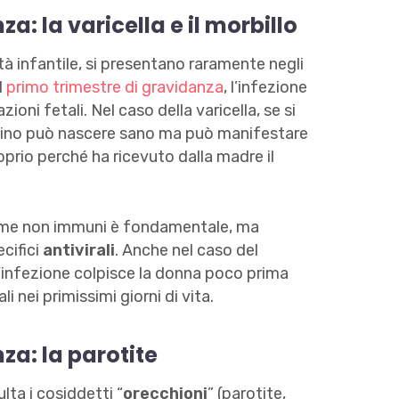
a: la varicella e il morbillo
età infantile, si presentano raramente negli
l
primo trimestre di gravidanza
, l’infezione
oni fetali. Nel caso della varicella, se si
ambino può nascere sano ma può manifestare
oprio perché ha ricevuto dalla madre il
amme non immuni è fondamentale, ma
cifici
antivirali
. Anche nel caso del
l’infezione colpisce la donna poco prima
i nei primissimi giorni di vita.
za: la parotite
lta i cosiddetti “
orecchioni
” (parotite,