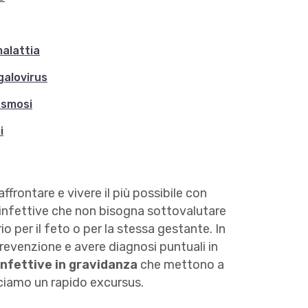
malattia
galovirus
asmosi
i
frontare e vivere il più possibile con
 infettive che non bisogna sottovalutare
 per il feto o per la stessa gestante. In
revenzione e avere diagnosi puntuali in
infettive in gravidanza
che mettono a
ciamo un rapido excursus.