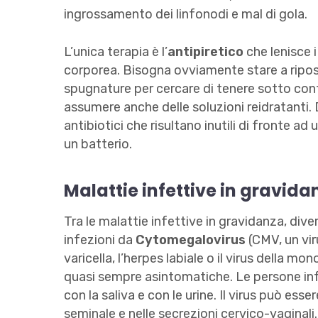
ingrossamento dei linfonodi e mal di gola.
L’unica terapia è l’
antipiretico
che lenisce 
corporea. Bisogna ovviamente stare a riposo 
spugnature per cercare di tenere sotto cont
assumere anche delle soluzioni reidratanti.
antibiotici che risultano inutili di fronte a
un batterio.
Malattie infettive in gravida
Tra le malattie infettive in gravidanza, diver
infezioni da
Cytomegalovirus
(CMV, un vir
varicella, l’herpes labiale o il virus della mo
quasi sempre asintomatiche. Le persone inf
con la saliva e con le urine. Il virus può esse
seminale e nelle secrezioni cervico-vaginali.