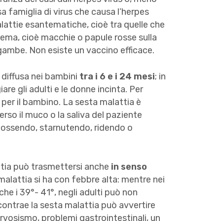
a famiglia di virus che causa l’herpes
 malattie esantematiche, cioè tra quelle che
ema, cioè macchie o papule rosse sulla
 e gambe. Non esiste un vaccino efficace.
 diffusa nei bambini
tra i 6 e i 24 mesi
; in
re gli adulti e le donne incinta. Per
 per il bambino. La sesta malattia è
rso il muco o la saliva del paziente
e tossendo, starnutendo, ridendo o
ttia può trasmettersi anche
in senso
 malattia si ha con febbre alta: mentre nei
e i 39°- 41°, negli adulti può non
ontrae la sesta malattia può avvertire
 nervosismo, problemi gastrointestinali, un