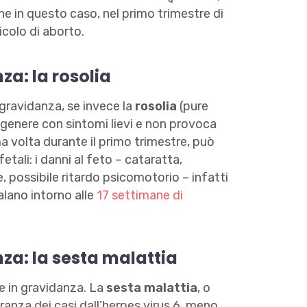
e in questo caso, nel primo trimestre di
icolo di aborto.
za: la rosolia
 gravidanza, se invece la
rosolia
(pure
n genere con sintomi lievi e non provoca
ma volta durante il primo trimestre, può
tali: i danni al feto – cataratta,
 possibile ritardo psicomotorio – infatti
alano intorno alle
17 settimane di
nza: la sesta malattia
ve in gravidanza. La
sesta malattia
, o
anza dei casi dall’herpes virus 6, meno