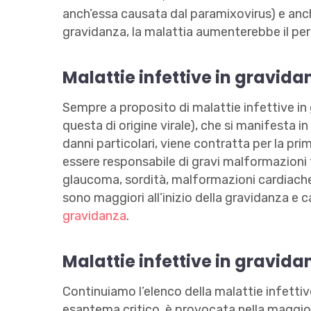
anch’essa causata dal paramixovirus) e anch
gravidanza, la malattia aumenterebbe il per
Malattie infettive in gravidan
Sempre a proposito di malattie infettive in
questa di origine virale), che si manifesta i
danni particolari, viene contratta per la pri
essere responsabile di gravi malformazioni fe
glaucoma, sordità, malformazioni cardiache,
sono maggiori all’inizio della gravidanza e c
gravidanza
.
Malattie infettive in gravida
Continuiamo l’elenco della malattie infetti
esantema critico, è provocata nella maggior