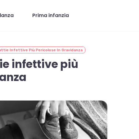
danza
Prima infanzia
attie Infettive Più Pericolose In Gravidanza
e infettive più
danza