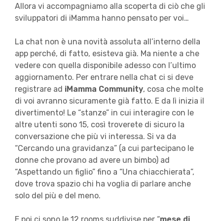
Allora vi accompagniamo alla scoperta di ciò che gli
sviluppatori di iMamma hanno pensato per voi…
La chat non è una novità assoluta all’interno della
app perché, di fatto, esisteva già. Ma niente a che
vedere con quella disponibile adesso con l’ultimo
aggiornamento. Per entrare nella chat ci si deve
registrare ad
iMamma Community
, cosa che molte
di voi avranno sicuramente già fatto. E da lì inizia il
divertimento! Le “stanze” in cui interagire con le
altre utenti sono 15, così troverete di sicuro la
conversazione che più vi interessa. Si va da
“Cercando una gravidanza” (a cui partecipano le
donne che provano ad avere un bimbo) ad
“Aspettando un figlio” fino a “Una chiacchierata”,
dove trova spazio chi ha voglia di parlare anche
solo del più e del meno.
E poi ci sono le 12 rooms suddivise per “
mese di