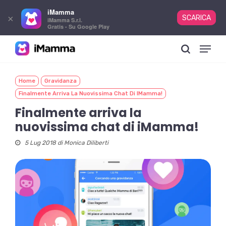
iMamma
×
SCARICA
iMamma S.r.l.
Gratis - Su Google Play
Skip
Menu
to
search
main
content
Home
Gravidanza
Finalmente Arriva La Nuovissima Chat Di IMamma!
Finalmente arriva la
nuovissima chat di iMamma!
5 Lug 2018 di
Monica Diliberti