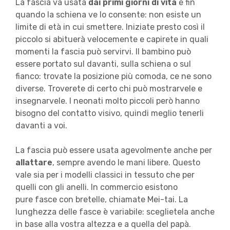
La fascia va usata
dai primi giorni di vita
e fin
quando la schiena ve lo consente: non esiste un
limite di età in cui smettere. Iniziate presto così il
piccolo si abituerà velocemente e capirete in quali
momenti la fascia può servirvi. Il bambino può
essere portato sul davanti, sulla schiena o sul
fianco: trovate la posizione più comoda, ce ne sono
diverse. Troverete di certo chi può mostrarvele e
insegnarvele. I neonati molto piccoli però hanno
bisogno del contatto visivo, quindi meglio tenerli
davanti a voi.
La fascia può essere usata agevolmente anche per
allattare
, sempre avendo le mani libere. Questo
vale sia per i modelli classici in tessuto che per
quelli con gli anelli. In commercio esistono
pure fasce con bretelle, chiamate Mei-tai. La
lunghezza delle fasce è variabile: sceglietela anche
in base alla vostra altezza e a quella del papà.