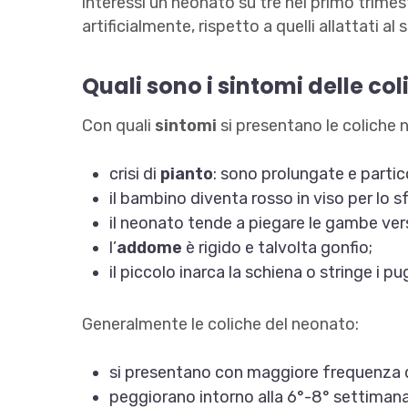
interessi un neonato su tre nel primo trimestr
artificialmente, rispetto a quelli allattati al 
Quali sono i sintomi delle co
Con quali
sintomi
si presentano le coliche n
crisi di
pianto
: sono prolungate e parti
il bambino diventa rosso in viso per lo s
il neonato tende a piegare le gambe vers
l’
addome
è rigido e talvolta gonfio;
il piccolo inarca la schiena o stringe i pu
Generalmente le coliche del neonato:
si presentano con maggiore frequenza 
peggiorano intorno alla 6°-8° settimana 