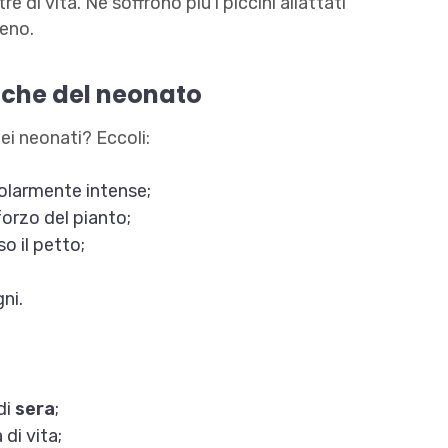
e di vita. Ne soffrono più i piccini allattati
seno.
liche del neonato
ei neonati? Eccoli:
colarmente intense;
forzo del pianto;
o il petto;
gni.
di
sera
;
di vita;