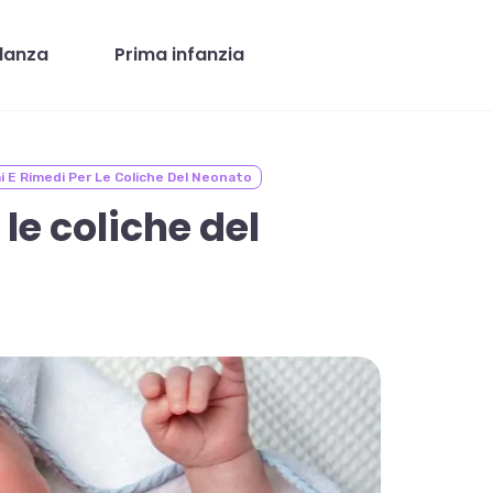
danza
Prima infanzia
i E Rimedi Per Le Coliche Del Neonato
le coliche del