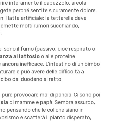
rire interamente il capezzolo, areola
gete perché sentite sicuramente dolore.
l latte artificiale: la tettarella deve
lo emette molti rumori succhiando,
.
ci sono il fumo (passivo, cioè respirato o
ranza al lattosio
o alle proteine
e ancora inefficace. L’intestino di un bimbo
urare e può avere delle difficoltà a
 cibo dal duodeno al retto.
 pure provocare mal di pancia. Ci sono poi
sia
di mamme e papà. Sembra assurdo,
amo pensando che le coliche siano in
vosismo e scatterà il pianto disperato,