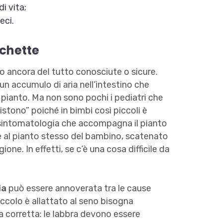
di vita;
eci.
ichette
o ancora del tutto conosciute o sicure.
n accumulo di aria nell’intestino che
i pianto. Ma non sono pochi i pediatri che
istono” poiché in bimbi così piccoli è
la sintomatologia che accompagna il pianto
 al pianto stesso del bambino, scatenato
one. In effetti, se c’è una cosa difficile da
ia
può essere annoverata tra le cause
iccolo è allattato al seno bisogna
a corretta: le labbra devono essere