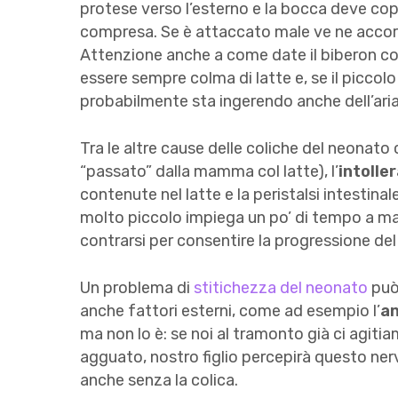
protese verso l’esterno e la bocca deve cop
compresa. Se è attaccato male ve ne accor
Attenzione anche a come date il biberon con i
essere sempre colma di latte e, se il picco
probabilmente sta ingerendo anche dell’aria
Tra le altre cause delle coliche del neonato 
“passato” dalla mamma col latte), l’
intolle
contenute nel latte e la peristalsi intestinal
molto piccolo impiega un po’ di tempo a mat
contrarsi per consentire la progressione del
Un problema di
stitichezza del neonato
può
anche fattori esterni, come ad esempio l’
an
ma non lo è: se noi al tramonto già ci agiti
agguato, nostro figlio percepirà questo ner
anche senza la colica.