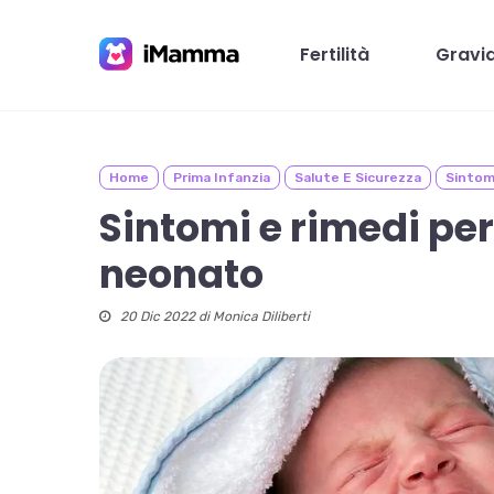
Skip
to
Fertilità
Gravi
main
content
Home
Prima Infanzia
Salute E Sicurezza
Sintom
Premi invio per cercare o ESC per chiudere
Sintomi e rimedi per 
neonato
20 Dic 2022 di
Monica Diliberti