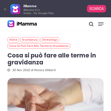
iMamma
×
SCARICA
iMamma S.r.l.
Gratis - Su Google Play
Skip
Menu
to
search
main
content
Home
Gravidanza
Ginecologo
Cosa Si Può Fare Alle Terme In Gravidanza
Cosa si può fare alle terme in
gravidanza
30 Nov 2022 di
Monica Diliberti