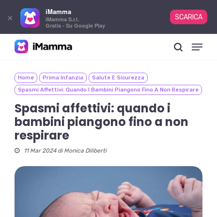
iMamma
×
SCARICA
iMamma S.r.l.
Gratis - Su Google Play
Skip
Menu
to
search
main
content
Home
Prima Infanzia
Salute E Sicurezza
Spasmi Affettivi: Quando I Bambini Piangono Fino A Non Respirare
Spasmi affettivi: quando i
bambini piangono fino a non
respirare
11 Mar 2024 di
Monica Diliberti