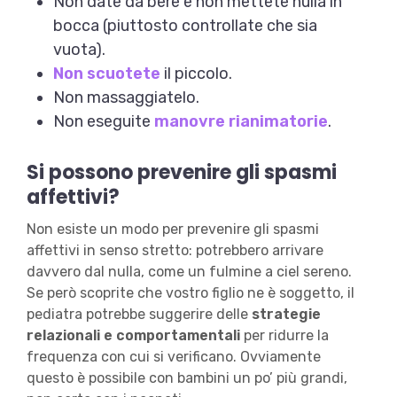
Non date da bere e non mettete nulla in
bocca (piuttosto controllate che sia
vuota).
Non scuotete
il piccolo.
Non massaggiatelo.
Non eseguite
manovre rianimatorie
.
Si possono prevenire gli spasmi
affettivi?
Non esiste un modo per prevenire gli spasmi
affettivi in senso stretto: potrebbero arrivare
davvero dal nulla, come un fulmine a ciel sereno.
Se però scoprite che vostro figlio ne è soggetto, il
pediatra potrebbe suggerire delle
strategie
relazionali e comportamentali
per ridurre la
frequenza con cui si verificano. Ovviamente
questo è possibile con bambini un po’ più grandi,