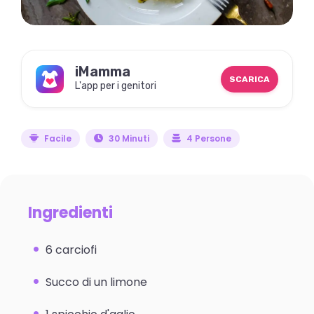
iMamma
SCARICA
L'app per i genitori
Facile
30 Minuti
4 Persone
Ingredienti
6 carciofi
Succo di un limone