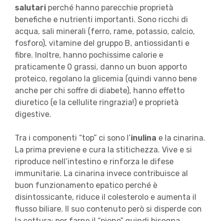
salutari
perché hanno parecchie proprietà
benefiche e nutrienti importanti. Sono ricchi di
acqua, sali minerali (ferro, rame, potassio, calcio,
fosforo), vitamine del gruppo B, antiossidanti e
fibre. Inoltre, hanno pochissime calorie e
praticamente 0 grassi, danno un buon apporto
proteico, regolano la glicemia (quindi vanno bene
anche per chi soffre di diabete), hanno effetto
diuretico (e la cellulite ringrazia!) e proprietà
digestive.
Tra i componenti “top” ci sono l’
inulina
e la cinarina.
La prima previene e cura la stitichezza. Vive e si
riproduce nell’intestino e rinforza le difese
immunitarie. La cinarina invece contribuisce al
buon funzionamento epatico perché è
disintossicante, riduce il colesterolo e aumenta il
flusso biliare. Il suo contenuto però si disperde con
la cottura: per farne il “pieno” quindi bisogna