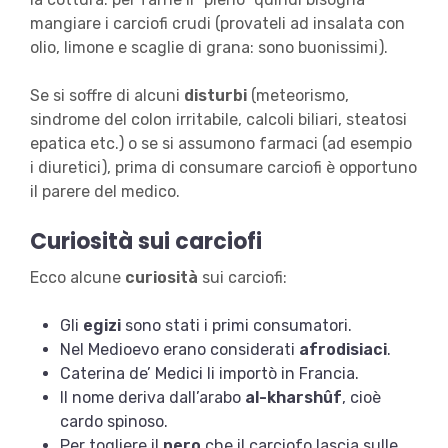
mangiare i carciofi crudi (provateli ad insalata con
olio, limone e scaglie di grana: sono buonissimi).
Se si soffre di alcuni
disturbi
(meteorismo,
sindrome del colon irritabile, calcoli biliari, steatosi
epatica etc.) o se si assumono farmaci (ad esempio
i diuretici), prima di consumare carciofi è opportuno
il parere del medico.
Curiosità sui carciofi
Ecco alcune
curiosità
sui carciofi:
Gli
egizi
sono stati i primi consumatori.
Nel Medioevo erano considerati
afrodisiaci
.
Caterina de’ Medici li importò in Francia.
Il nome deriva dall’arabo
al-kharshûf
, cioè
cardo spinoso.
Per togliere il
nero
che il carciofo lascia sulle