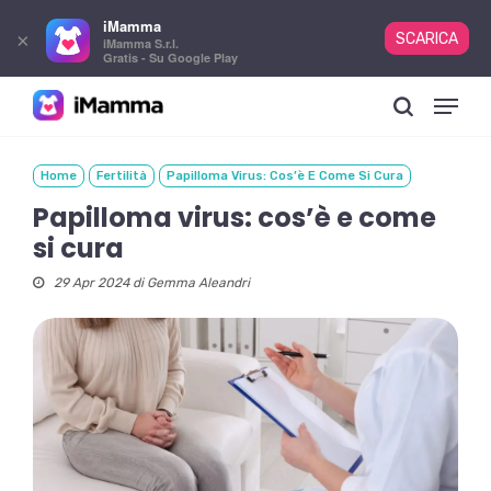
iMamma
×
SCARICA
iMamma S.r.l.
Gratis - Su Google Play
Skip
Menu
to
search
main
content
Home
Fertilità
Papilloma Virus: Cos’è E Come Si Cura
Papilloma virus: cos’è e come
si cura
29 Apr 2024 di
Gemma Aleandri