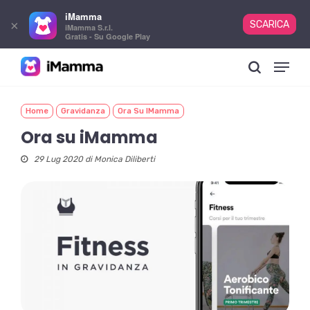
iMamma
×
SCARICA
iMamma S.r.l.
Gratis - Su Google Play
Skip
Menu
to
search
main
content
Home
Gravidanza
Ora Su IMamma
Ora su iMamma
29 Lug 2020 di
Monica Diliberti