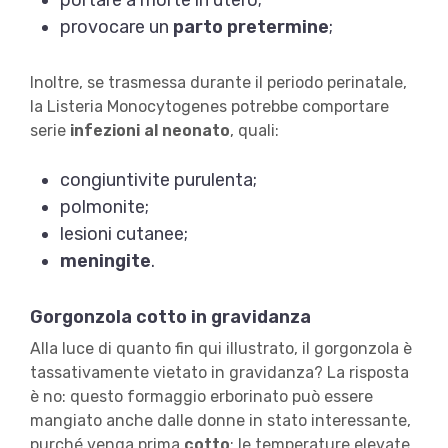
portare a morte in utero;
provocare un
parto pretermine
;
Inoltre, se trasmessa durante il periodo perinatale,
la Listeria Monocytogenes potrebbe comportare
serie
infezioni al neonato
, quali:
congiuntivite purulenta;
polmonite;
lesioni cutanee;
meningite
.
Gorgonzola cotto in gravidanza
Alla luce di quanto fin qui illustrato, il gorgonzola è
tassativamente vietato in gravidanza? La risposta
è no: questo formaggio erborinato può essere
mangiato anche dalle donne in stato interessante,
purché venga prima
cotto
; le temperature elevate