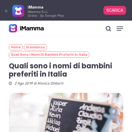
iMamma
×
SCARICA
iMamma S.r.l.
Gratis - Su Google Play
Skip
Menu
to
search
main
content
Home
Gravidanza
Quali Sono I Nomi Di Bambini Preferiti In Italia
Quali sono i nomi di bambini
preferiti in Italia
2 Ago 2019 di
Monica Diliberti