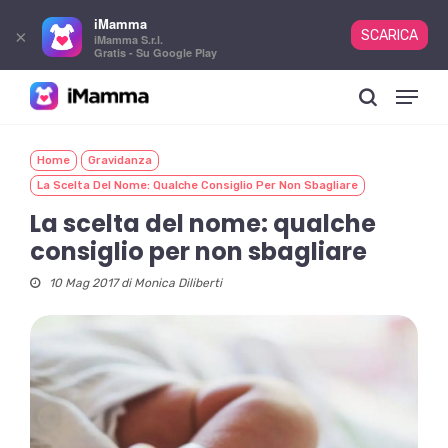
iMamma
×
SCARICA
iMamma S.r.l.
Gratis - Su Google Play
Skip
Menu
to
search
main
content
Home
Gravidanza
La Scelta Del Nome: Qualche Consiglio Per Non Sbagliare
La scelta del nome: qualche
consiglio per non sbagliare
10 Mag 2017 di
Monica Diliberti