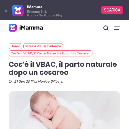
iMamma
×
SCARICA
iMamma S.r.l.
Gratis - Su Google Play
Skip
Menu
to
search
main
content
Home
Interviste Gravidanza
Cos’è Il VBAC, Il Parto Naturale Dopo Un Cesareo
Cos’è il VBAC, il parto naturale
dopo un cesareo
21 Gen 2017 di
Monica Diliberti