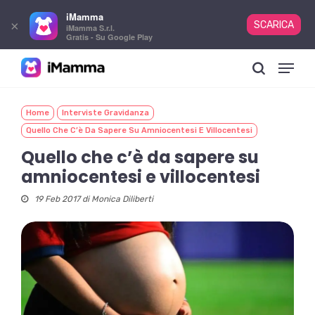
iMamma
×
SCARICA
iMamma S.r.l.
Gratis - Su Google Play
Skip
Menu
to
search
main
content
Home
Interviste Gravidanza
Quello Che C’è Da Sapere Su Amniocentesi E Villocentesi
Quello che c’è da sapere su
amniocentesi e villocentesi
19 Feb 2017 di
Monica Diliberti