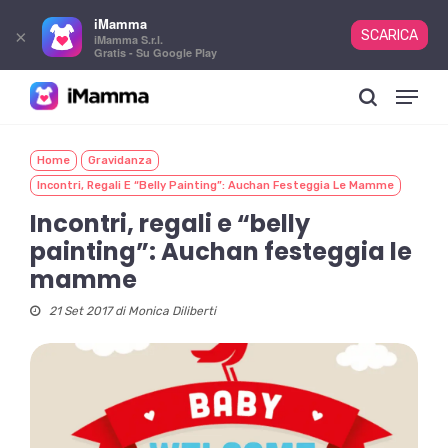
iMamma
×
SCARICA
iMamma S.r.l.
Gratis - Su Google Play
Skip
Menu
to
search
main
content
Home
Gravidanza
Incontri, Regali E “belly Painting”: Auchan Festeggia Le Mamme
Incontri, regali e “belly
painting”: Auchan festeggia le
mamme
21 Set 2017 di
Monica Diliberti