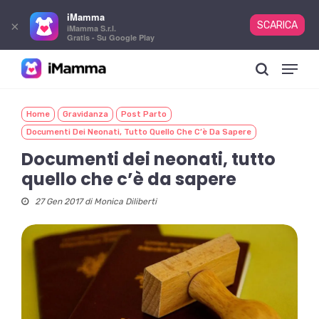
iMamma
×
SCARICA
iMamma S.r.l.
Gratis - Su Google Play
Skip
Menu
to
search
main
content
Home
Gravidanza
Post Parto
Documenti Dei Neonati, Tutto Quello Che C’è Da Sapere
Documenti dei neonati, tutto
quello che c’è da sapere
27 Gen 2017 di
Monica Diliberti